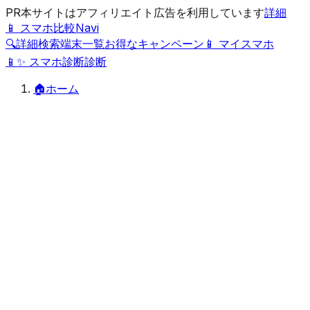
PR
本サイトはアフィリエイト広告を利用しています
詳細
📱 スマホ比較Navi
🔍
詳細検索
端末一覧
お得なキャンペーン
📱 マイスマホ
📱
✨
スマホ診断
診断
🏠
ホーム