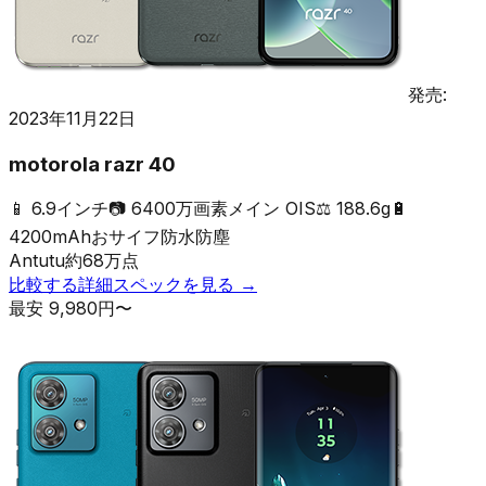
発売:
2023年11月22日
motorola razr 40
📱
6.9インチ
📷
6400万画素メイン OIS
⚖️
188.6g
🔋
4200mAh
おサイフ
防水防塵
Antutu
約
68
万点
比較する
詳細スペックを見る →
最安
9,980
円〜