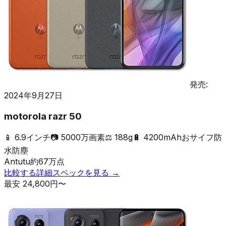
発売:
2024年9月27日
motorola razr 50
📱
6.9インチ
📷
5000万画素
⚖️
188g
🔋
4200mAh
おサイフ
防
水防塵
Antutu
約
67
万点
比較する
詳細スペックを見る →
最安
24,800
円〜