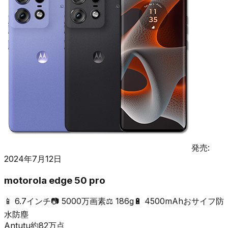
発売:
2024年7月12日
motorola edge 50 pro
📱
6.7インチ
📷
5000万画素
⚖️
186g
🔋
4500mAh
おサイフ
防
水防塵
Antutu
約
82
万点