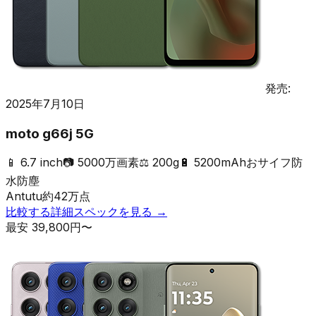
発売:
2025年7月10日
moto g66j 5G
📱
6.7 inch
📷
5000万画素
⚖️
200g
🔋
5200mAh
おサイフ
防
水防塵
Antutu
約
42
万点
比較する
詳細スペックを見る →
最安
39,800
円〜