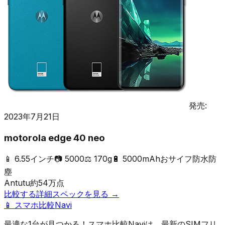
発売:
2023年7月21日
motorola edge 40 neo
📱
6.55インチ
📷
5000
⚖️
170g
🔋
5000mAh
おサイフ
防水防
塵
Antutu
約
54
万点
比較する
詳細スペックを見る →
📱 スマホ比較Navi
最適な1台が見つかる！スマホ比較Naviは、最新のSIMフリ