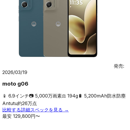
発売:
2026/03/19
moto g06
📱
6.9インチ
📷
5,000万画素
⚖️
194g
🔋
5,200mAh
防水防塵
Antutu
約
26
万点
比較する
詳細スペックを見る →
最安
129,800
円〜