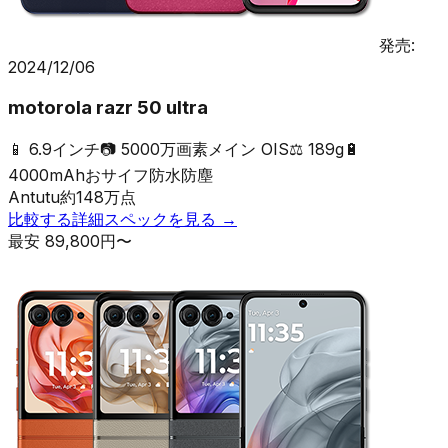
発売:
2024/12/06
motorola razr 50 ultra
📱
6.9インチ
📷
5000万画素メイン OIS
⚖️
189g
🔋
4000mAh
おサイフ
防水防塵
Antutu
約
148
万点
比較する
詳細スペックを見る →
最安
89,800
円〜