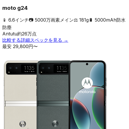
moto g24
📱
6.6インチ
📷
5000万画素メイン
⚖️
181g
🔋
5000mAh
防水
防塵
Antutu
約
26
万点
比較する
詳細スペックを見る →
最安
29,800
円〜