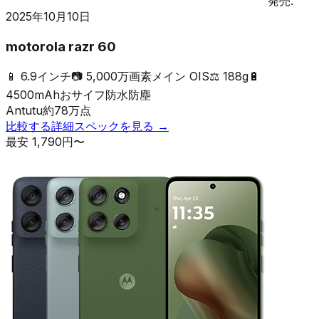
発売:
2025年10月10日
motorola razr 60
📱
6.9インチ
📷
5,000万画素メイン OIS
⚖️
188g
🔋
4500mAh
おサイフ
防水防塵
Antutu
約
78
万点
比較する
詳細スペックを見る →
最安
1,790
円〜