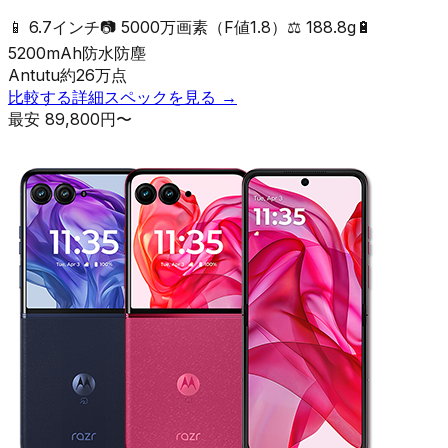
📱
6.7インチ
📷
5000万画素（F値1.8）
⚖️
188.8g
🔋
5200mAh
防水防塵
Antutu
約
26
万点
比較する
詳細スペックを見る →
最安
89,800
円〜