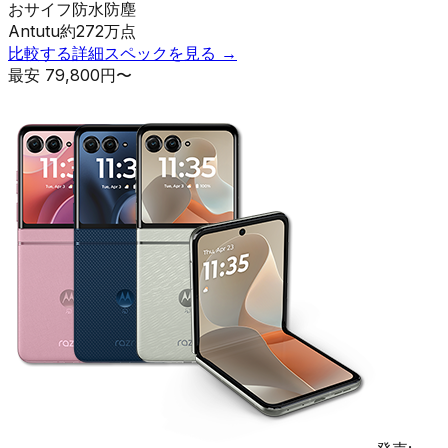
おサイフ
防水防塵
Antutu
約
272
万点
比較する
詳細スペックを見る →
最安
79,800
円〜