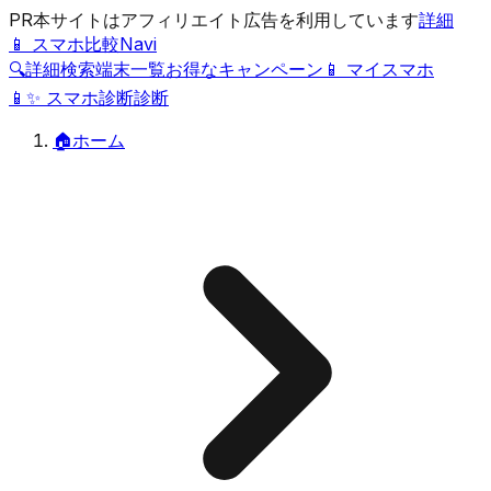
PR
本サイトはアフィリエイト広告を利用しています
詳細
📱 スマホ比較Navi
🔍
詳細検索
端末一覧
お得なキャンペーン
📱 マイスマホ
📱
✨
スマホ診断
診断
🏠
ホーム