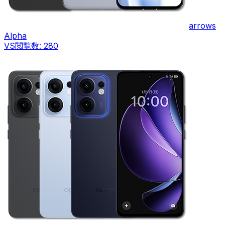
arrows
Alpha
VS
閲覧数:
280