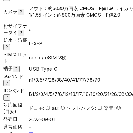
アウト：約5030万画素 CMOS F値1.9 ライ
カメラ
?
1/1.55 イン：約800万画素 CMOS F値2.0
おサイフケ
○
ータイ
?
防水・防塵
IPX68
?
SIMスロッ
nano / eSIM 2枚
ト
端子
USB Type-C
?
5Gバンド
n1/3/5/7/28/38/40/41/77/78/79
?
4Gバンド
B1/2/3/4/5/7/8/12/13/17/18/19/20/21/28/38/3
?
対応回線
ドコモ: ◎ au: ◎ ソフトバンク: ◎ 楽天: ◎
(目安)
発売日
2023-09-01
通常価格
-