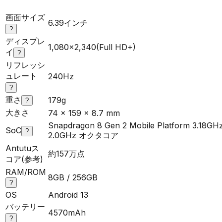
画面サイズ
6.39インチ
?
ディスプレ
1,080×2,340(Full HD+)
イ
?
リフレッシ
ュレート
240Hz
?
重さ
179g
?
大きさ
74 x 159 x 8.7 mm
Snapdragon 8 Gen 2 Mobile Platform 3.18GH
SoC
?
2.0GHz オクタコア
Antutuス
約157万点
コア(参考)
RAM/ROM
8GB / 256GB
?
OS
Android 13
バッテリー
4570mAh
?