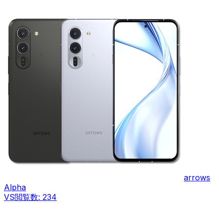
arrows
Alpha
VS
閲覧数:
234