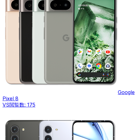
Google
Pixel 8
VS
閲覧数:
175