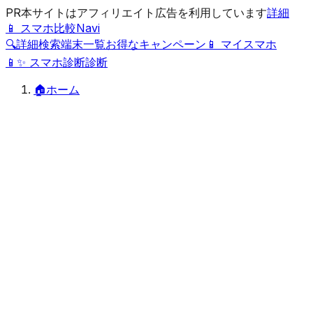
PR
本サイトはアフィリエイト広告を利用しています
詳細
📱 スマホ比較Navi
🔍
詳細検索
端末一覧
お得なキャンペーン
📱 マイスマホ
📱
✨
スマホ診断
診断
🏠
ホーム