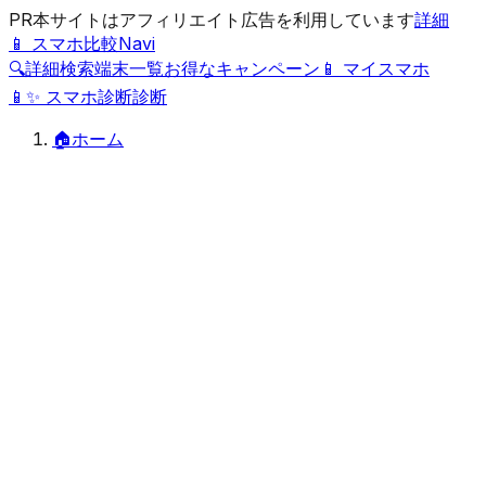
PR
本サイトはアフィリエイト広告を利用しています
詳細
📱 スマホ比較Navi
🔍
詳細検索
端末一覧
お得なキャンペーン
📱 マイスマホ
📱
✨
スマホ診断
診断
🏠
ホーム