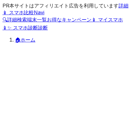
PR
本サイトはアフィリエイト広告を利用しています
詳細
📱 スマホ比較Navi
🔍
詳細検索
端末一覧
お得なキャンペーン
📱 マイスマホ
📱
✨
スマホ診断
診断
🏠
ホーム