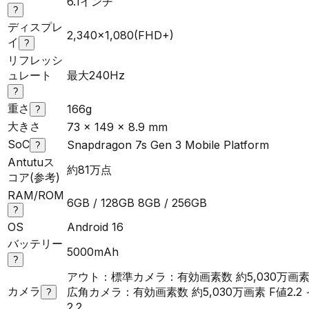
6.1インチ
?
ディスプレ
2,340×1,080(FHD+)
イ
?
リフレッシ
ュレート
最大240Hz
?
重さ
166g
?
大きさ
73 x 149 x 8.9 mm
SoC
Snapdragon 7s Gen 3 Mobile Platform
?
Antutuス
約81万点
コア(参考)
RAM/ROM
6GB / 128GB 8GB / 256GB
?
OS
Android 16
バッテリー
5000mAh
?
アウト：標準カメラ：有効画素数 約5,030万画素 
カメラ
広角カメラ：有効画素数 約5,030万画素 F値2.2 
?
2.2