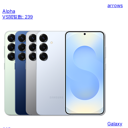
arrows
Alpha
VS
閲覧数:
239
Galaxy