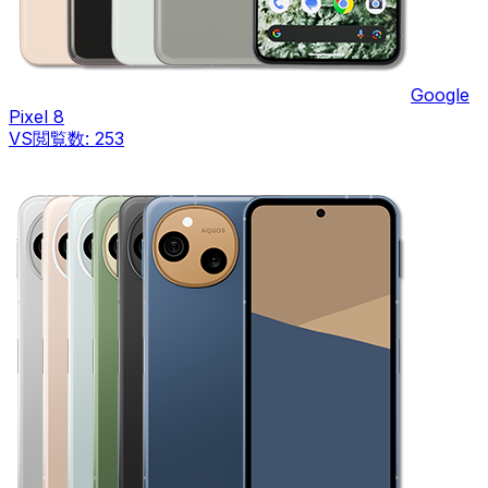
Google
Pixel 8
VS
閲覧数:
253