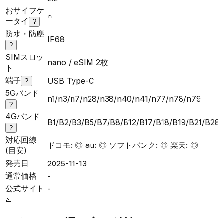
おサイフケ
○
ータイ
?
防水・防塵
IP68
?
SIMスロッ
nano / eSIM 2枚
ト
端子
USB Type-C
?
5Gバンド
n1/n3/n7/n28/n38/n40/n41/n77/n78/n79
?
4Gバンド
B1/B2/B3/B5/B7/B8/B12/B17/B18/B19/B21/B
?
対応回線
ドコモ: ◎ au: ◎ ソフトバンク: ◎ 楽天: ◎
(目安)
発売日
2025-11-13
通常価格
-
公式サイト
-
📝