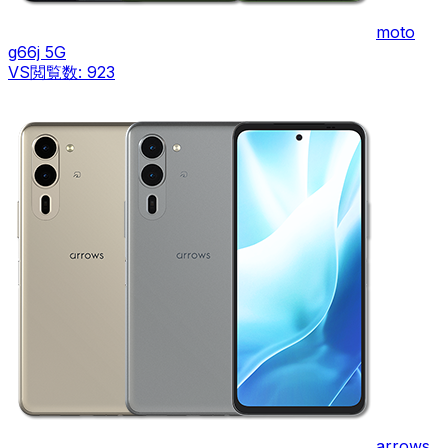
moto
g66j 5G
VS
閲覧数:
923
arrows