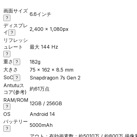
画面サイズ
6.6インチ
?
ディスプレ
2,400 × 1,080px
イ
?
リフレッシ
ュレート
最大 144 Hz
?
重さ
182g
?
大きさ
75 x 162 x 8.5 mm
SoC
Snapdragon 7s Gen 2
?
Antutuス
約61万点
コア(参考)
RAM/ROM
12GB / 256GB
?
OS
Android 14
バッテリー
5000mAh
?
アウト：有効画素数：約5010万 / 約800万 撮像