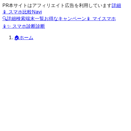
PR
本サイトはアフィリエイト広告を利用しています
詳細
📱 スマホ比較Navi
🔍
詳細検索
端末一覧
お得なキャンペーン
📱 マイスマホ
📱
✨
スマホ診断
診断
🏠
ホーム