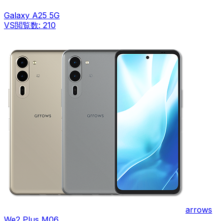
Galaxy A25 5G
VS
閲覧数:
210
arrows
We2 Plus M06