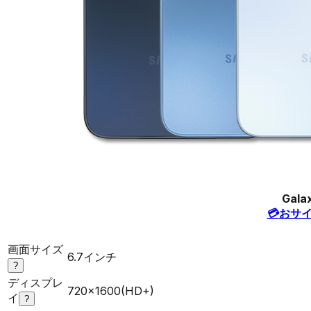
Gala
💳
おサ
画面サイズ
6.7インチ
?
ディスプレ
720x1600(HD+)
イ
?