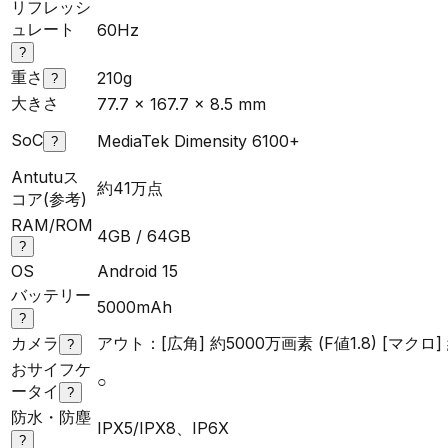
リフレッシ
ュレート
60Hz
?
重さ
210g
?
大きさ
77.7 x 167.7 x 8.5 mm
SoC
MediaTek Dimensity 6100+
?
Antutuス
約41万点
コア(参考)
RAM/ROM
4GB / 64GB
?
OS
Android 15
バッテリー
5000mAh
?
カメラ
アウト：[広角] 約5000万画素 (F値1.8) [マクロ] 
?
おサイフケ
○
ータイ
?
防水・防塵
IPX5/IPX8、IP6X
?