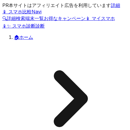
PR
本サイトはアフィリエイト広告を利用しています
詳細
📱 スマホ比較Navi
🔍
詳細検索
端末一覧
お得なキャンペーン
📱 マイスマホ
📱
✨
スマホ診断
診断
🏠
ホーム