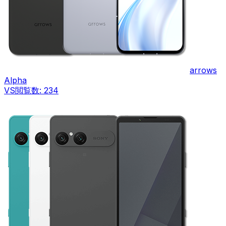
arrows
Alpha
VS
閲覧数:
234