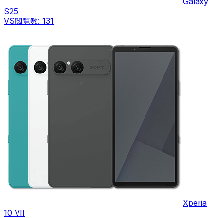
Galaxy
S25
VS
閲覧数:
131
Xperia
10 VII