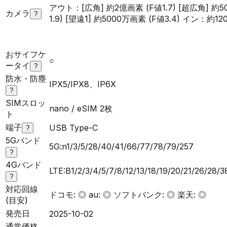
アウト：[広角] 約2億画素 (F値1.7) [超広角] 約5
カメラ
?
1.9) [望遠1] 約5000万画素 (F値3.4) イン：約12
おサイフケ
○
ータイ
?
防水・防塵
IPX5/IPX8、IP6X
?
SIMスロッ
nano / eSIM 2枚
ト
端子
USB Type-C
?
5Gバンド
5G:n1/3/5/28/40/41/66/77/78/79/257
?
4Gバンド
LTE:B1/2/3/4/5/7/8/12/13/18/19/20/21/26/28/
?
対応回線
ドコモ: ◎ au: ◎ ソフトバンク: ◎ 楽天: ◎
(目安)
発売日
2025-10-02
通常価格
-