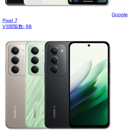
Google
Pixel 7
VS
閲覧数:
68