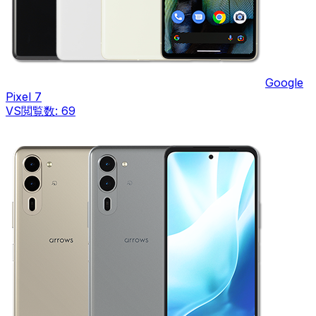
Google
Pixel 7
VS
閲覧数:
69