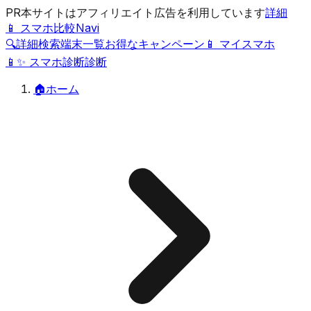
PR
本サイトはアフィリエイト広告を利用しています
詳細
📱 スマホ比較Navi
🔍
詳細検索
端末一覧
お得なキャンペーン
📱 マイスマホ
📱
✨
スマホ診断
診断
🏠
ホーム