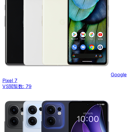
Google
Pixel 7
VS
閲覧数:
79