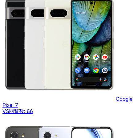
Google
Pixel 7
VS
閲覧数:
86