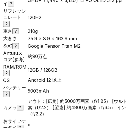
QHD+（1,440 x 3,120）LTPO OLED 512 ppi
イ
?
リフレッシ
ュレート
120Hz
?
重さ
210g
?
大きさ
75.9 x 8.9 x 163.9 mm
SoC
Google Tensor Titan M2
?
Antutuス
約90万点
コア(参考)
RAM/ROM
12GB / 128GB
?
Android 12 以上
OS
バッテリー
5003mAh
?
アウト：[広角] 約5000万画素（f/1.85） [ウル
カメラ
素（f/2.2） [望遠] 約4800万画素（f/3.5） イ
?
（f/2.2）
おサイフケ
○
ータイ
?