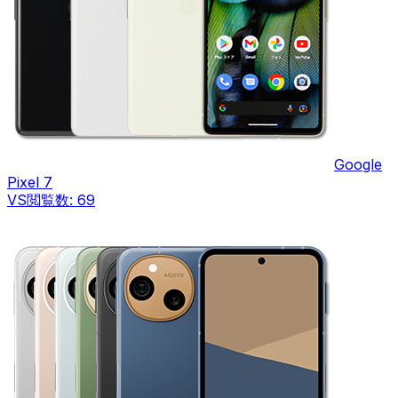
Google
Pixel 7
VS
閲覧数:
69