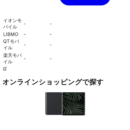
イオンモ
-
-
バイル
LIBMO
-
-
QTモバ
-
-
イル
楽天モバ
-
-
イル
🛒
オンラインショッピングで探す