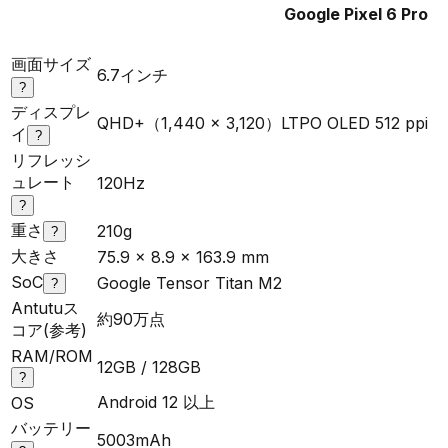
Google Pixel 6 Pro
画面サイズ
6.7インチ
?
ディスプレ
QHD+（1,440 x 3,120）LTPO OLED 512 ppi
イ
?
リフレッシ
ュレート
120Hz
?
重さ
210g
?
大きさ
75.9 x 8.9 x 163.9 mm
SoC
Google Tensor Titan M2
?
Antutuス
約90万点
コア(参考)
RAM/ROM
12GB / 128GB
?
Android 12 以上
OS
バッテリー
5003mAh