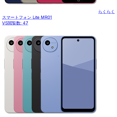
らくらく
スマートフォン Lite MR01
VS
閲覧数:
47