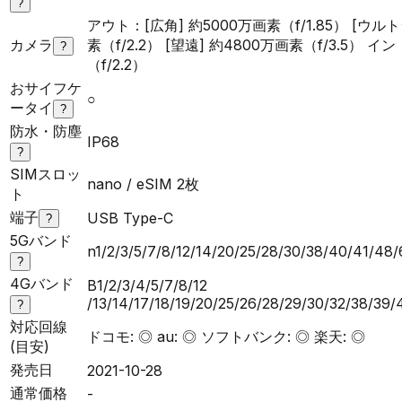
?
アウト：[広角] 約5000万画素（f/1.85） [ウル
カメラ
素（f/2.2） [望遠] 約4800万画素（f/3.5） イ
?
（f/2.2）
おサイフケ
○
ータイ
?
防水・防塵
IP68
?
SIMスロッ
nano / eSIM 2枚
ト
端子
USB Type-C
?
5Gバンド
n1/2/3/5/7/8/12/14/20/25/28/30/38/40/41/48
?
4Gバンド
B1/2/3/4/5/7/8/12
/13/14/17/18/19/20/25/26/28/29/30/32/38/39
?
対応回線
ドコモ: ◎ au: ◎ ソフトバンク: ◎ 楽天: ◎
(目安)
発売日
2021-10-28
通常価格
-