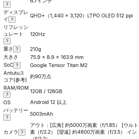
6.7インチ
?
ディスプレ
QHD+（1,440 x 3,120）LTPO OLED 512 ppi
イ
?
リフレッシ
ュレート
120Hz
?
重さ
210g
?
大きさ
75.9 x 8.9 x 163.9 mm
SoC
Google Tensor Titan M2
?
Antutuス
約90万点
コア(参考)
RAM/ROM
12GB / 128GB
?
Android 12 以上
OS
バッテリー
5003mAh
?
アウト：[広角] 約5000万画素（f/1.85） [ウル
カメラ
素（f/2.2） [望遠] 約4800万画素（f/3.5） イ
?
（f/2.2）