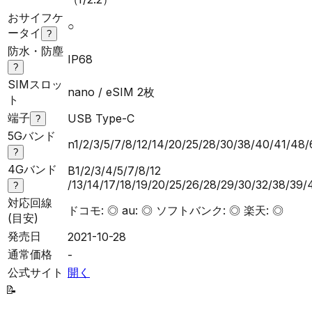
おサイフケ
○
ータイ
?
防水・防塵
IP68
?
SIMスロッ
nano / eSIM 2枚
ト
端子
USB Type-C
?
5Gバンド
n1/2/3/5/7/8/12/14/20/25/28/30/38/40/41/48
?
4Gバンド
B1/2/3/4/5/7/8/12
/13/14/17/18/19/20/25/26/28/29/30/32/38/39
?
対応回線
ドコモ: ◎ au: ◎ ソフトバンク: ◎ 楽天: ◎
(目安)
発売日
2021-10-28
通常価格
-
公式サイト
開く
📝