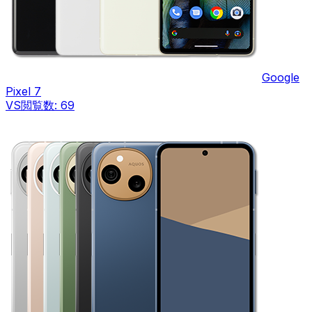
Google
Pixel 7
VS
閲覧数:
69