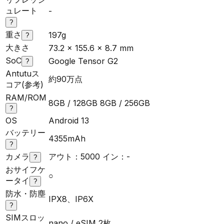
ュレート
-
?
重さ
197g
?
大きさ
73.2 x 155.6 x 8.7 mm
SoC
Google Tensor G2
?
Antutuス
約90万点
コア(参考)
RAM/ROM
8GB / 128GB 8GB / 256GB
?
OS
Android 13
バッテリー
4355mAh
?
カメラ
アウト：5000 イン：-
?
おサイフケ
○
ータイ
?
防水・防塵
IPX8、IP6X
?
SIMスロッ
nano / eSIM 2枚