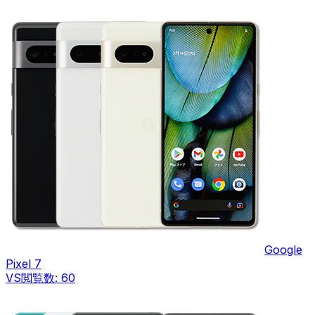
Google
Pixel 7
VS
閲覧数:
60