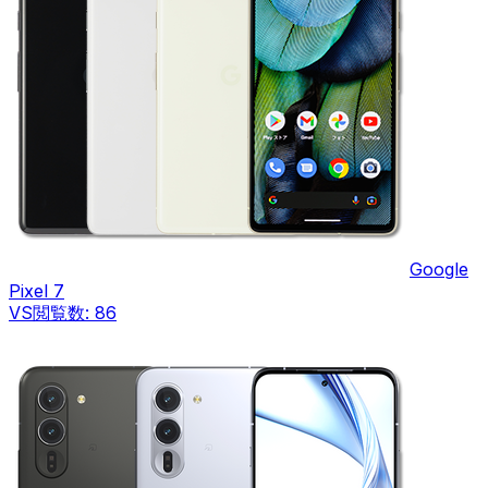
Google
Pixel 7
VS
閲覧数:
86