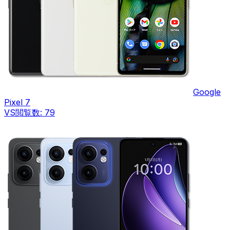
Google
Pixel 7
VS
閲覧数:
79