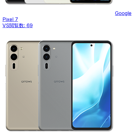
Google
Pixel 7
VS
閲覧数:
69