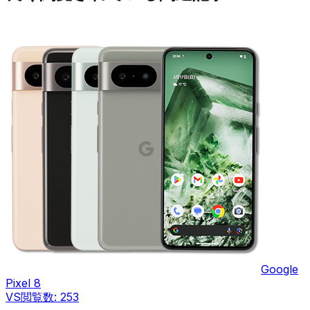
Google
Pixel 8
VS
閲覧数:
253