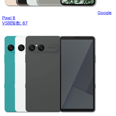
Google
Pixel 8
VS
閲覧数:
87