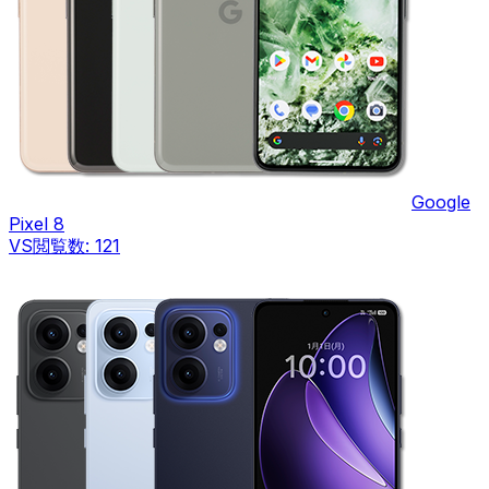
Google
Pixel 8
VS
閲覧数:
121