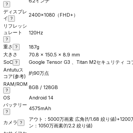
6.2インチ
?
ディスプレ
2400×1080（FHD+）
イ
?
リフレッシ
ュレート
120Hz
?
重さ
187g
?
大きさ
70.8 x 150.5 x 8.9 mm
SoC
Google Tensor G3 、Titan M2セキュリティ
?
Antutuス
約90万点
コア(参考)
RAM/ROM
8GB / 128GB
?
OS
Android 14
バッテリー
4575mAh
?
アウト：5000万画素 広角(f/1.68 絞り値)+120
カメラ
?
ン：1050万画素(f/2.2 絞り値)