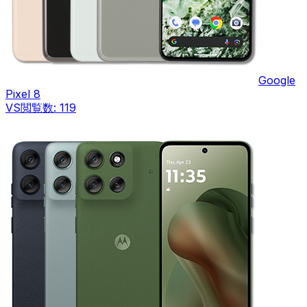
Google
Pixel 8
VS
閲覧数:
119