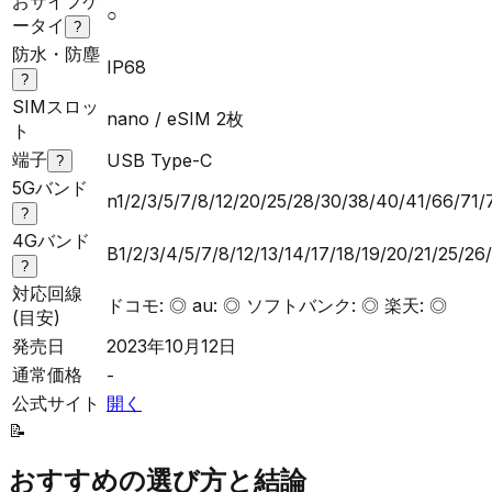
おサイフケ
○
ータイ
?
防水・防塵
IP68
?
SIMスロッ
nano / eSIM 2枚
ト
端子
USB Type-C
?
5Gバンド
n1/2/3/5/7/8/12/20/25/28/30/38/40/41/66/71
?
4Gバンド
B1/2/3/4/5/7/8/12/13/14/17/18/19/20/21/25/2
?
対応回線
ドコモ: ◎ au: ◎ ソフトバンク: ◎ 楽天: ◎
(目安)
発売日
2023年10月12日
通常価格
-
公式サイト
開く
📝
おすすめの選び方と結論