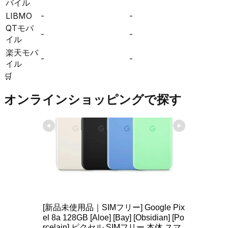
バイル
LIBMO
-
-
QTモバ
-
-
イル
楽天モバ
-
-
イル
🛒
オンラインショッピングで探す