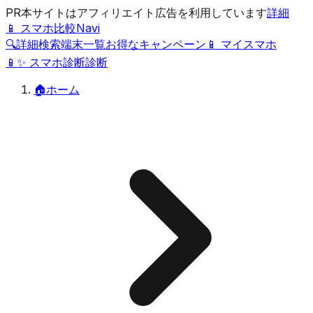
PR
本サイトはアフィリエイト広告を利用しています
詳細
📱 スマホ比較Navi
🔍
詳細検索
端末一覧
お得なキャンペーン
📱 マイスマホ
📱
✨
スマホ診断
診断
🏠
ホーム