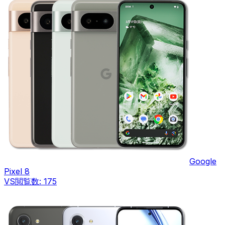
Google
Pixel 8
VS
閲覧数:
175