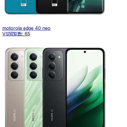
motorola edge 40 neo
VS
閲覧数:
65