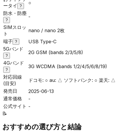
○
ータイ
?
防水・防塵
-
?
SIMスロッ
nano / nano 2枚
ト
端子
USB Type-C
?
5Gバンド
2G GSM (bands 2/3/5/8)
?
4Gバンド
3G WCDMA (bands 1/2/4/5/6/8/19)
?
対応回線
ドコモ: ○ au: △ ソフトバンク: ○ 楽天: △
(目安)
発売日
2025-06-13
通常価格
-
公式サイト
-
📝
おすすめの選び方と結論