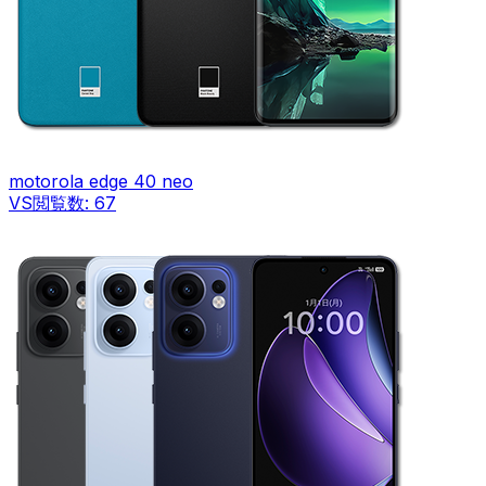
motorola edge 40 neo
VS
閲覧数:
67