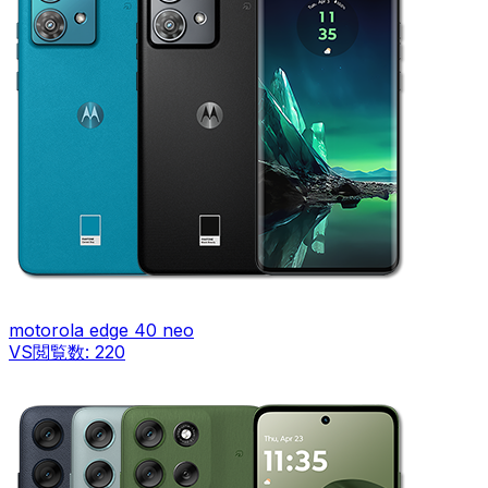
motorola edge 40 neo
VS
閲覧数:
220