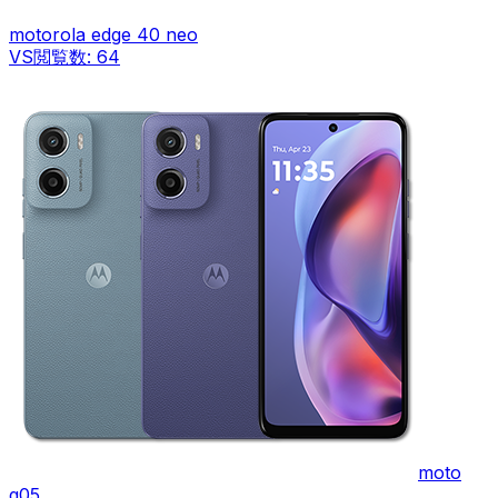
motorola edge 40 neo
VS
閲覧数:
64
moto
g05