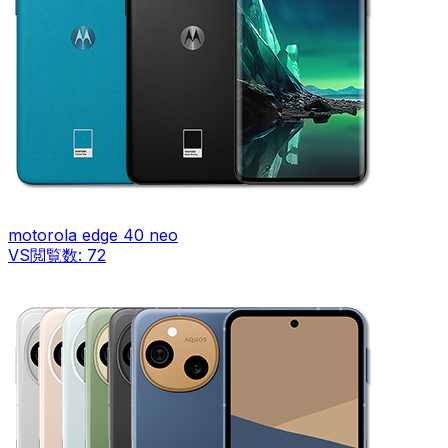
motorola edge 40 neo
VS
閲覧数:
72