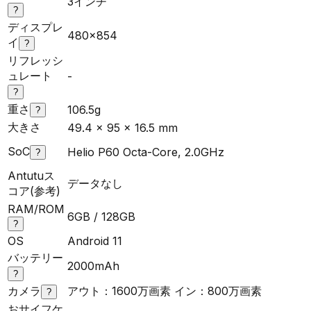
3インチ
?
ディスプレ
480×854
イ
?
リフレッシ
ュレート
-
?
重さ
106.5g
?
大きさ
49.4 x 95 x 16.5 mm
SoC
Helio P60 Octa-Core, 2.0GHz
?
Antutuス
データなし
コア(参考)
RAM/ROM
6GB / 128GB
?
OS
Android 11
バッテリー
2000mAh
?
カメラ
アウト：1600万画素 イン：800万画素
?
おサイフケ