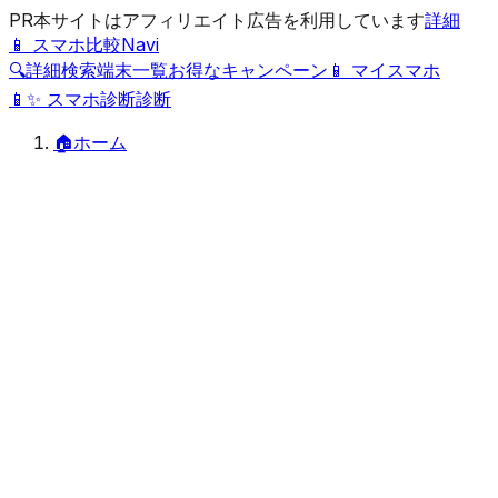
PR
本サイトはアフィリエイト広告を利用しています
詳細
📱 スマホ比較Navi
🔍
詳細検索
端末一覧
お得なキャンペーン
📱 マイスマホ
📱
✨
スマホ診断
診断
🏠
ホーム