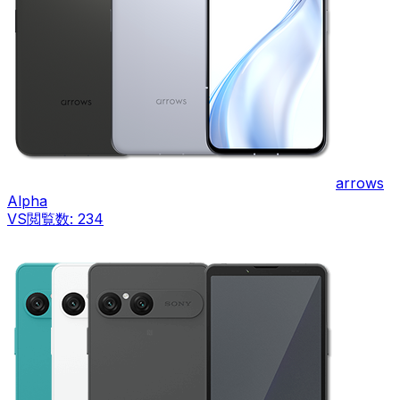
arrows
Alpha
VS
閲覧数:
234