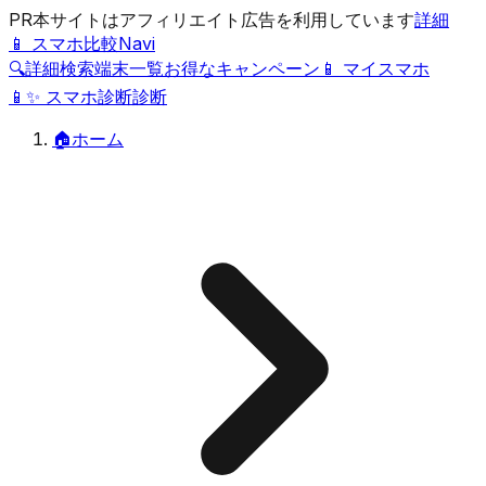
PR
本サイトはアフィリエイト広告を利用しています
詳細
📱 スマホ比較Navi
🔍
詳細検索
端末一覧
お得なキャンペーン
📱 マイスマホ
📱
✨
スマホ診断
診断
🏠
ホーム