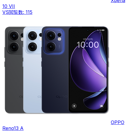
Xperia
10 VII
VS
閲覧数:
115
OPPO
Reno13 A