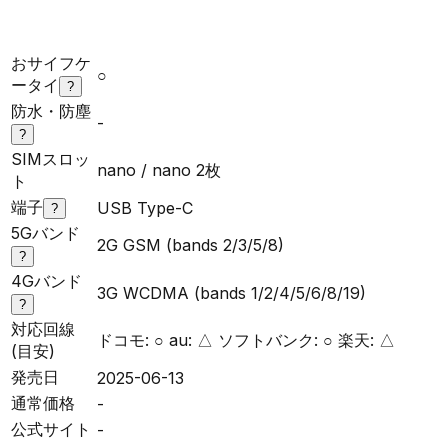
おサイフケ
○
ータイ
?
防水・防塵
-
?
SIMスロッ
nano / nano 2枚
ト
端子
USB Type-C
?
5Gバンド
2G GSM (bands 2/3/5/8)
?
4Gバンド
3G WCDMA (bands 1/2/4/5/6/8/19)
?
対応回線
ドコモ: ○ au: △ ソフトバンク: ○ 楽天: △
(目安)
発売日
2025-06-13
通常価格
-
公式サイト
-