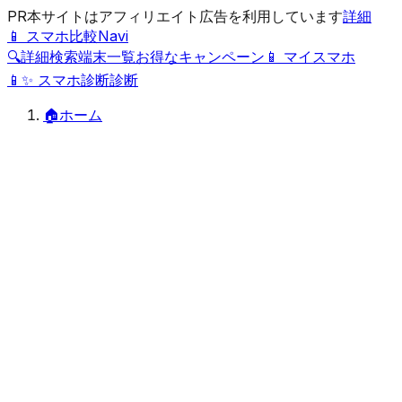
PR
本サイトはアフィリエイト広告を利用しています
詳細
📱 スマホ比較Navi
🔍
詳細検索
端末一覧
お得なキャンペーン
📱 マイスマホ
📱
✨
スマホ診断
診断
🏠
ホーム