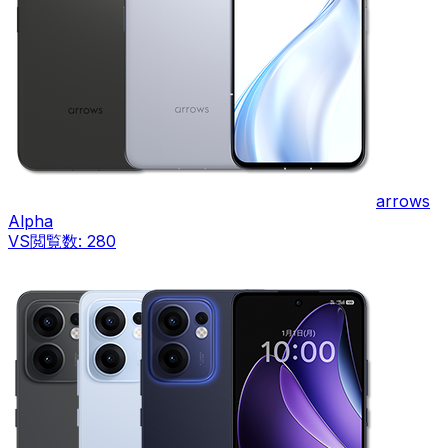
arrows
Alpha
VS
閲覧数:
280