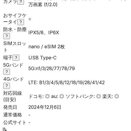
カメラ
?
万画素 (f/2.0)
おサイフケ
○
ータイ
?
防水・防塵
IPX5/8、IP6X
?
SIMスロッ
nano / eSIM 2枚
ト
端子
USB Type-C
?
5Gバンド
5G:n1/3/28/77/78/79
?
4Gバンド
LTE: B1/3/4/5/8/12/18/19/28/41/42
?
対応回線
ドコモ: ◎ au: ◎ ソフトバンク: ◎ 楽天: ◎
(目安)
発売日
2024年12月6日
通常価格
-
公式サイト
-
📝