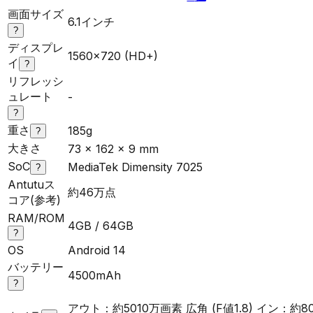
画面サイズ
6.1インチ
?
ディスプレ
1560×720 (HD+)
イ
?
リフレッシ
ュレート
-
?
重さ
185g
?
大きさ
73 x 162 x 9 mm
SoC
MediaTek Dimensity 7025
?
Antutuス
約46万点
コア(参考)
RAM/ROM
4GB / 64GB
?
OS
Android 14
バッテリー
4500mAh
?
アウト：約5010万画素 広角 (F値1.8) イン：約8