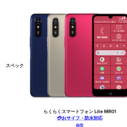
スペック
らくらくスマートフォン Lite MR01
💳
おサイフ・防水対応
6
位