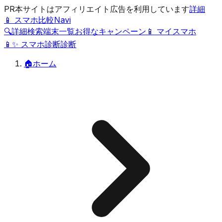
PR
本サイトはアフィリエイト広告を利用しています
詳細
📱 スマホ比較Navi
🔍
詳細検索
端末一覧
お得なキャンペーン
📱 マイスマホ
📱
✨
スマホ診断
診断
🏠
ホーム