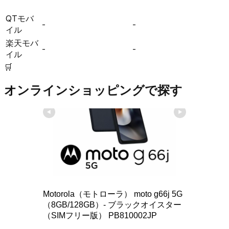
QTモバ
-
-
イル
楽天モバ
-
-
イル
🛒
オンラインショッピングで探す