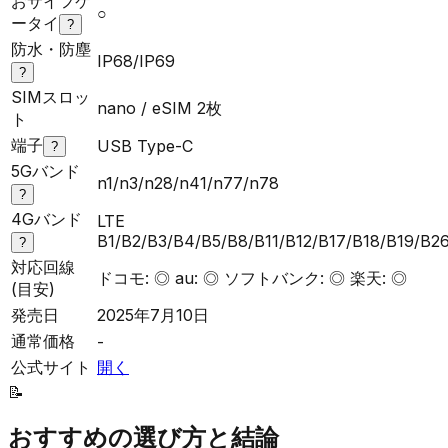
おサイフケ
○
ータイ
?
防水・防塵
IP68/IP69
?
SIMスロッ
nano / eSIM 2枚
ト
端子
USB Type-C
?
5Gバンド
n1/n3/n28/n41/n77/n78
?
4Gバンド
LTE
B1/B2/B3/B4/B5/B8/B11/B12/B17/B18/B19/B2
?
対応回線
ドコモ: ◎ au: ◎ ソフトバンク: ◎ 楽天: ◎
(目安)
発売日
2025年7月10日
通常価格
-
公式サイト
開く
📝
おすすめの選び方と結論