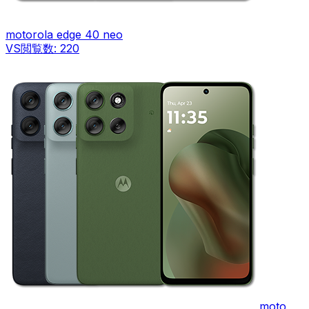
motorola edge 40 neo
VS
閲覧数:
220
moto