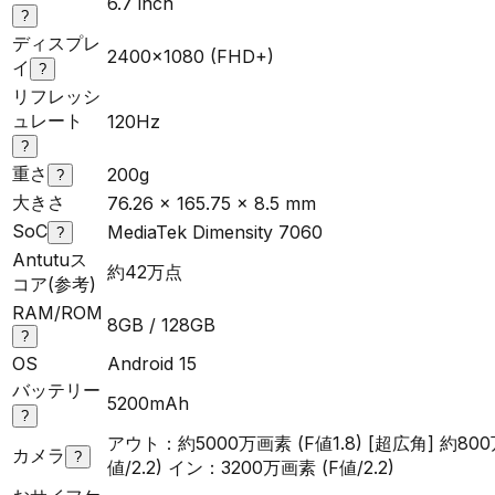
6.7 inch
?
ディスプレ
2400x1080 (FHD+)
イ
?
リフレッシ
ュレート
120Hz
?
重さ
200g
?
大きさ
76.26 x 165.75 x 8.5 mm
SoC
MediaTek Dimensity 7060
?
Antutuス
約42万点
コア(参考)
RAM/ROM
8GB / 128GB
?
OS
Android 15
バッテリー
5200mAh
?
アウト：約5000万画素 (F値1.8) [超広角] 約80
カメラ
?
値/2.2) イン：3200万画素 (F値/2.2)