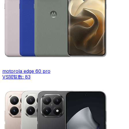
motorola edge 60 pro
VS
閲覧数:
83