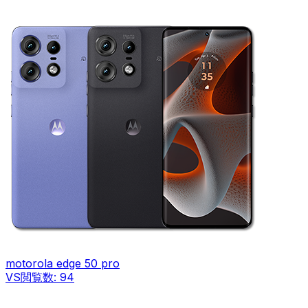
motorola edge 50 pro
VS
閲覧数:
94