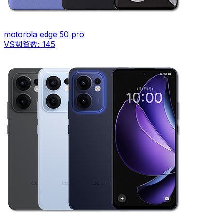
motorola edge 50 pro
VS
閲覧数:
145