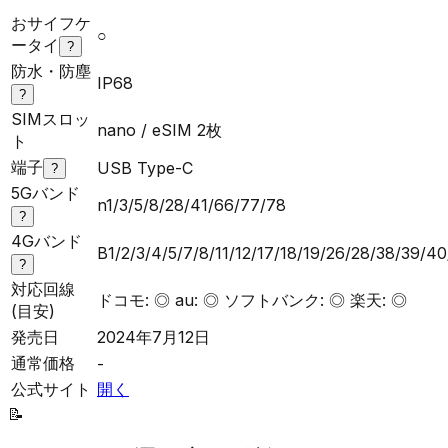
おサイフケ
○
ータイ
?
防水・防塵
IP68
?
SIMスロッ
nano / eSIM 2枚
ト
端子
USB Type-C
?
5Gバンド
n1/3/5/8/28/41/66/77/78
?
4Gバンド
B1/2/3/4/5/7/8/11/12/17/18/19/26/28/38/39/4
?
対応回線
ドコモ: ◎ au: ◎ ソフトバンク: ◎ 楽天: ◎
(目安)
発売日
2024年7月12日
通常価格
-
公式サイト
開く
📝