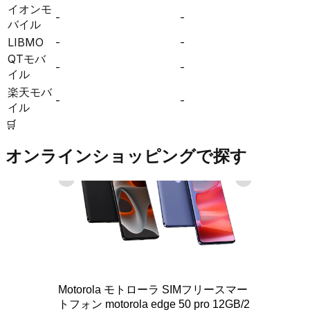
イオンモ
-
-
バイル
LIBMO
-
-
QTモバ
-
-
イル
楽天モバ
-
-
イル
🛒
オンラインショッピングで探す