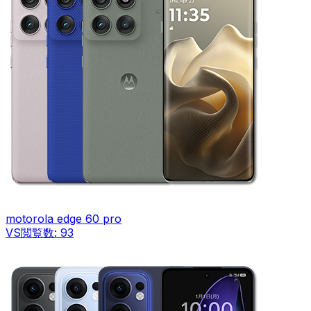
motorola edge 60 pro
VS
閲覧数:
93