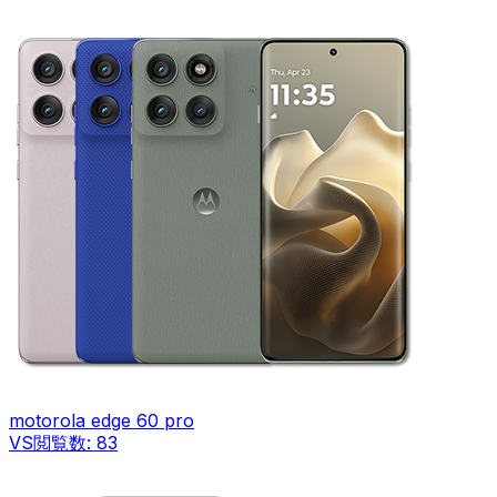
motorola edge 60 pro
VS
閲覧数:
83