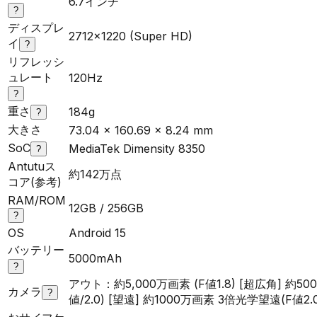
6.7インチ
?
ディスプレ
2712x1220 (Super HD)
イ
?
リフレッシ
ュレート
120Hz
?
重さ
184g
?
大きさ
73.04 x 160.69 x 8.24 mm
SoC
MediaTek Dimensity 8350
?
Antutuス
約142万点
コア(参考)
RAM/ROM
12GB / 256GB
?
OS
Android 15
バッテリー
5000mAh
?
アウト：約5,000万画素 (F値1.8) [超広角] 約50
カメラ
?
値/2.0) [望遠] 約1000万画素 3倍光学望遠(F値2.0