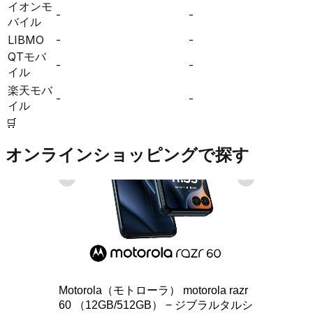
イオンモ
-
-
バイル
LIBMO
-
-
QTモバ
-
-
イル
楽天モバ
-
-
イル
🛒
オンラインショッピングで探す