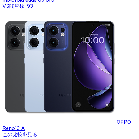
VS
閲覧数:
93
OPPO
Reno13 A
この比較を見る