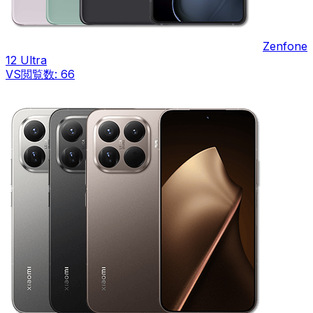
Zenfone
12 Ultra
VS
閲覧数:
66