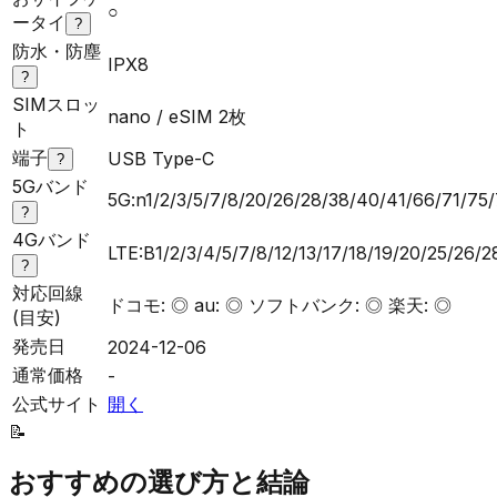
○
ータイ
?
防水・防塵
IPX8
?
SIMスロッ
nano / eSIM 2枚
ト
端子
USB Type-C
?
5Gバンド
5G:n1/2/3/5/7/8/20/26/28/38/40/41/66/71/75
?
4Gバンド
LTE:B1/2/3/4/5/7/8/12/13/17/18/19/20/25/26/
?
対応回線
ドコモ: ◎ au: ◎ ソフトバンク: ◎ 楽天: ◎
(目安)
発売日
2024-12-06
通常価格
-
公式サイト
開く
📝
おすすめの選び方と結論