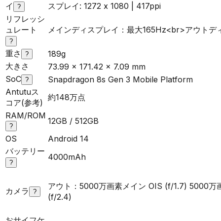
イ
スプレイ: 1272 x 1080 | 417ppi
?
リフレッシ
ュレート
メインディスプレイ：最大165Hz<br>アウトディ
?
重さ
189g
?
大きさ
73.99 x 171.42 x 7.09 mm
SoC
Snapdragon 8s Gen 3 Mobile Platform
?
Antutuス
約148万点
コア(参考)
RAM/ROM
12GB / 512GB
?
OS
Android 14
バッテリー
4000mAh
?
アウト：5000万画素メイン OIS (f/1.7) 500
カメラ
?
(f/2.4)
おサイフケ