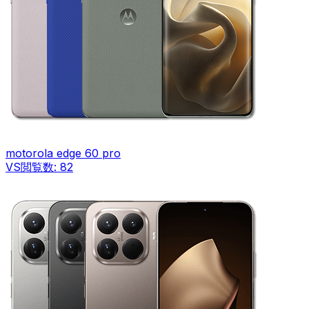
motorola edge 60 pro
VS
閲覧数:
82