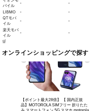
-
-
バイル
LIBMO
-
-
QTモバ
-
-
イル
楽天モバ
-
-
イル
🛒
オンラインショッピングで探す