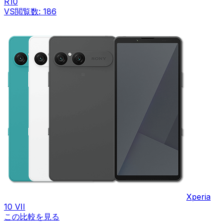
R10
VS
閲覧数:
186
Xperia
10 VII
この比較を見る