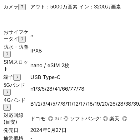
カメラ
アウト：5000万画素 イン：3200万画素
?
おサイフケ
○
ータイ
?
防水・防塵
IPX8
?
SIMスロッ
nano / eSIM 2枚
ト
端子
USB Type-C
?
5Gバンド
n1/3/5/28/41/66/77/78
?
4Gバンド
B1/2/3/4/5/7/8/11/12/17/18/19/20/26/28/38/3
?
対応回線
ドコモ: ◎ au: ◎ ソフトバンク: ◎ 楽天: ◎
(目安)
発売日
2024年9月27日
通常価格
-