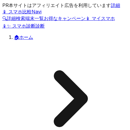
PR
本サイトはアフィリエイト広告を利用しています
詳細
📱 スマホ比較Navi
🔍
詳細検索
端末一覧
お得なキャンペーン
📱 マイスマホ
📱
✨
スマホ診断
診断
🏠
ホーム