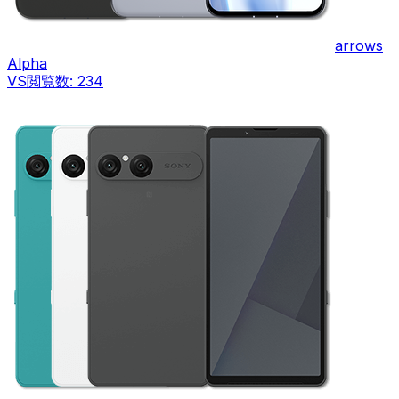
arrows
Alpha
VS
閲覧数:
234