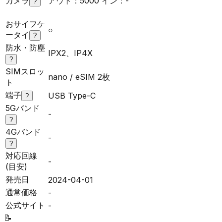
カメラ
アウト：5000 イン：-
?
おサイフケ
○
ータイ
?
防水・防塵
IPX2、IP4X
?
SIMスロッ
nano / eSIM 2枚
ト
端子
USB Type-C
?
5Gバンド
-
?
4Gバンド
-
?
対応回線
-
(目安)
発売日
2024-04-01
通常価格
-
公式サイト
-
📝