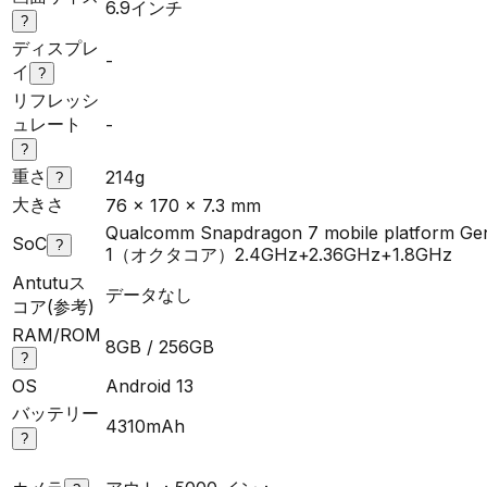
6.9インチ
?
ディスプレ
-
イ
?
リフレッシ
ュレート
-
?
重さ
214g
?
大きさ
76 x 170 x 7.3 mm
Qualcomm Snapdragon 7 mobile platform Ge
SoC
?
1（オクタコア）2.4GHz+2.36GHz+1.8GHz
Antutuス
データなし
コア(参考)
RAM/ROM
8GB / 256GB
?
OS
Android 13
バッテリー
4310mAh
?