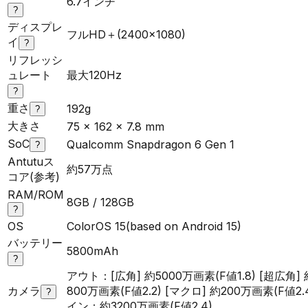
6.7インチ
?
ディスプレ
フルHD＋(2400×1080)
イ
?
リフレッシ
ュレート
最大120Hz
?
重さ
192g
?
大きさ
75 x 162 x 7.8 mm
SoC
Qualcomm Snapdragon 6 Gen 1
?
Antutuス
約57万点
コア(参考)
RAM/ROM
8GB / 128GB
?
OS
ColorOS 15(based on Android 15)
バッテリー
5800mAh
?
アウト：[広角] 約5000万画素(F値1.8) [超広角] 
カメラ
800万画素(F値2.2) [マクロ] 約200万画素(F値2.
?
イン：約3200万画素(F値2.4)