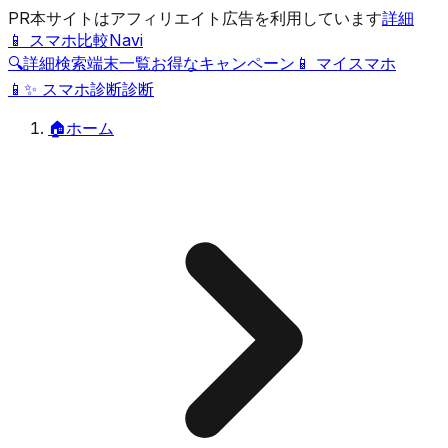
PR
本サイトはアフィリエイト広告を利用しています
詳細
📱 スマホ比較Navi
🔍
詳細検索
端末一覧
お得なキャンペーン
📱 マイスマホ
📱
✨
スマホ診断
診断
🏠
ホーム