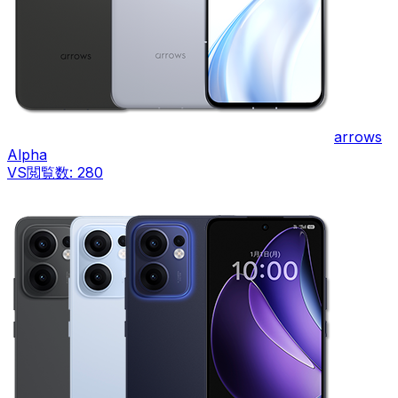
arrows
Alpha
VS
閲覧数:
280