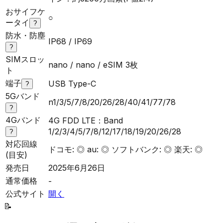
おサイフケ
○
ータイ
?
防水・防塵
IP68 / IP69
?
SIMスロッ
nano / nano / eSIM 3枚
ト
端子
USB Type-C
?
5Gバンド
n1/3/5/7/8/20/26/28/40/41/77/78
?
4Gバンド
4G FDD LTE：Band
1/2/3/4/5/7/8/12/17/18/19/20/26/28
?
対応回線
ドコモ: ◎ au: ◎ ソフトバンク: ◎ 楽天: ◎
(目安)
発売日
2025年6月26日
通常価格
-
公式サイト
開く
📝