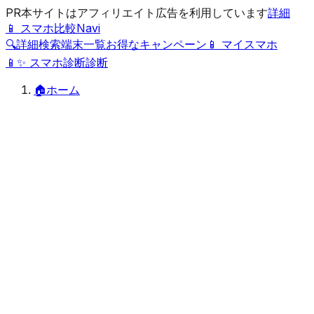
PR
本サイトはアフィリエイト広告を利用しています
詳細
📱 スマホ比較Navi
🔍
詳細検索
端末一覧
お得なキャンペーン
📱 マイスマホ
📱
✨
スマホ診断
診断
🏠
ホーム