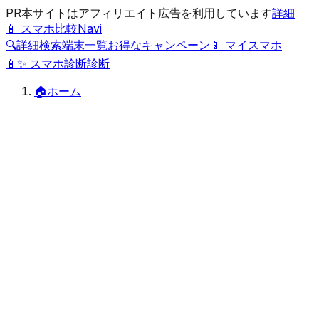
PR
本サイトはアフィリエイト広告を利用しています
詳細
📱 スマホ比較Navi
🔍
詳細検索
端末一覧
お得なキャンペーン
📱 マイスマホ
📱
✨
スマホ診断
診断
🏠
ホーム