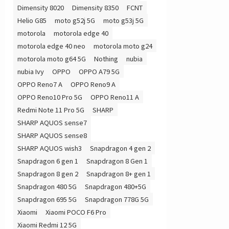
Dimensity 8020
Dimensity 8350
FCNT
Helio G85
moto g52j 5G
moto g53j 5G
motorola
motorola edge 40
motorola edge 40 neo
motorola moto g24
motorola moto g64 5G
Nothing
nubia
nubia Ivy
OPPO
OPPO A79 5G
OPPO Reno7 A
OPPO Reno9 A
OPPO Reno10 Pro 5G
OPPO Reno11 A
Redmi Note 11 Pro 5G
SHARP
SHARP AQUOS sense7
SHARP AQUOS sense8
SHARP AQUOS wish3
Snapdragon 4 gen 2
Snapdragon 6 gen 1
Snapdragon 8 Gen 1
Snapdragon 8 gen 2
Snapdragon 8+ gen 1
Snapdragon 480 5G
Snapdragon 480+5G
Snapdragon 695 5G
Snapdragon 778G 5G
Xiaomi
Xiaomi POCO F6 Pro
Xiaomi Redmi 12 5G