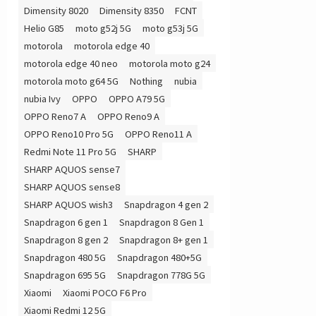
Dimensity 8020
Dimensity 8350
FCNT
Helio G85
moto g52j 5G
moto g53j 5G
motorola
motorola edge 40
motorola edge 40 neo
motorola moto g24
motorola moto g64 5G
Nothing
nubia
nubia Ivy
OPPO
OPPO A79 5G
OPPO Reno7 A
OPPO Reno9 A
OPPO Reno10 Pro 5G
OPPO Reno11 A
Redmi Note 11 Pro 5G
SHARP
SHARP AQUOS sense7
SHARP AQUOS sense8
SHARP AQUOS wish3
Snapdragon 4 gen 2
Snapdragon 6 gen 1
Snapdragon 8 Gen 1
Snapdragon 8 gen 2
Snapdragon 8+ gen 1
Snapdragon 480 5G
Snapdragon 480+5G
Snapdragon 695 5G
Snapdragon 778G 5G
Xiaomi
Xiaomi POCO F6 Pro
Xiaomi Redmi 12 5G