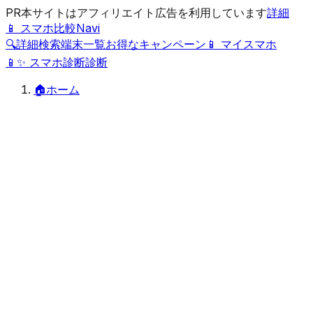
PR
本サイトはアフィリエイト広告を利用しています
詳細
📱 スマホ比較Navi
🔍
詳細検索
端末一覧
お得なキャンペーン
📱 マイスマホ
📱
✨
スマホ診断
診断
🏠
ホーム