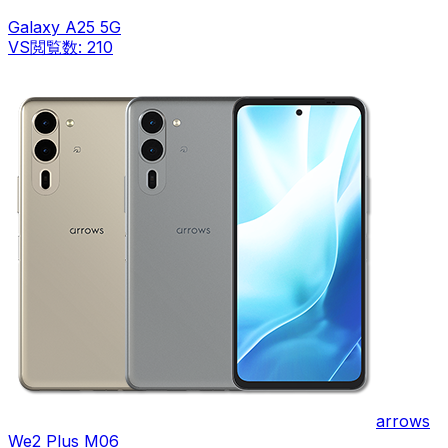
Galaxy A25 5G
VS
閲覧数:
210
arrows
We2 Plus M06