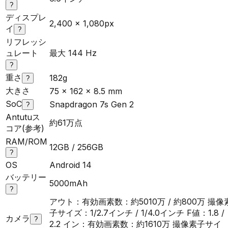
?
ディスプレ
2,400 × 1,080px
イ
?
リフレッシ
ュレート
最大 144 Hz
?
重さ
182g
?
大きさ
75 x 162 x 8.5 mm
SoC
Snapdragon 7s Gen 2
?
Antutuス
約61万点
コア(参考)
RAM/ROM
12GB / 256GB
?
OS
Android 14
バッテリー
5000mAh
?
アウト：有効画素数：約5010万 / 約800万 撮像
子サイズ：1/2.7インチ / 1/4.0インチ F値：1.8 /
カメラ
?
2.2 イン：有効画素数：約1610万 撮像素子サイ