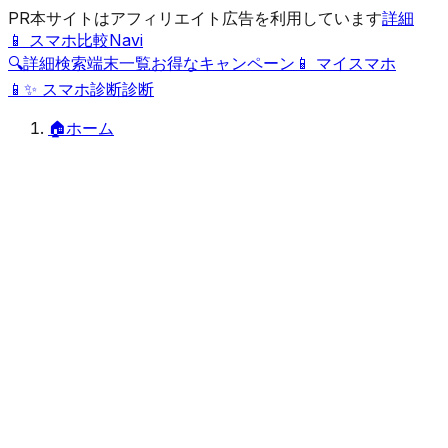
PR
本サイトはアフィリエイト広告を利用しています
詳細
📱 スマホ比較Navi
🔍
詳細検索
端末一覧
お得なキャンペーン
📱 マイスマホ
📱
✨
スマホ診断
診断
🏠
ホーム