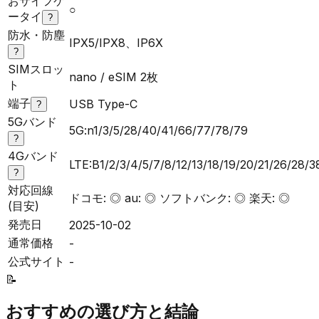
おサイフケ
○
ータイ
?
防水・防塵
IPX5/IPX8、IP6X
?
SIMスロッ
nano / eSIM 2枚
ト
端子
USB Type-C
?
5Gバンド
5G:n1/3/5/28/40/41/66/77/78/79
?
4Gバンド
LTE:B1/2/3/4/5/7/8/12/13/18/19/20/21/26/28/
?
対応回線
ドコモ: ◎ au: ◎ ソフトバンク: ◎ 楽天: ◎
(目安)
発売日
2025-10-02
通常価格
-
公式サイト
-
📝
おすすめの選び方と結論