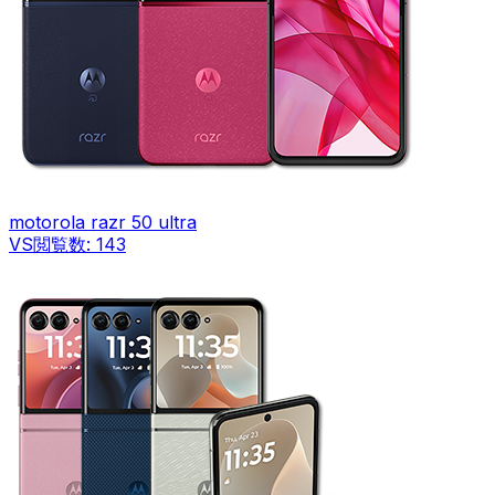
motorola razr 50 ultra
VS
閲覧数:
143