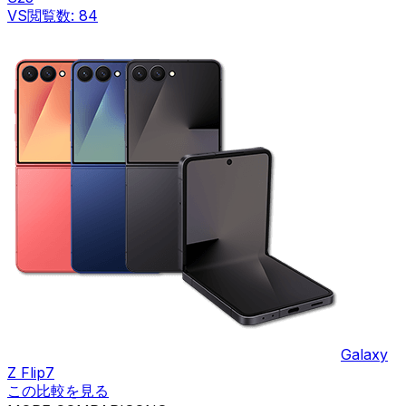
VS
閲覧数:
84
Galaxy
Z Flip7
この比較を見る