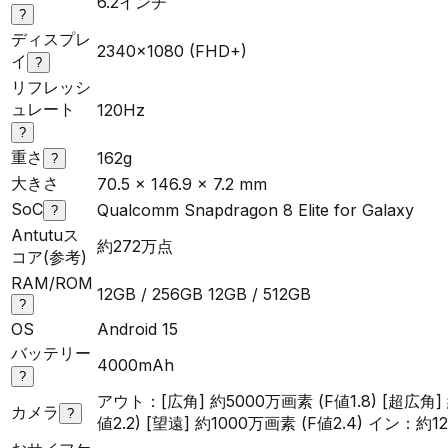
6.2インチ
?
ディスプレ
2340x1080 (FHD+)
イ
?
リフレッシ
ュレート
120Hz
?
重さ
162g
?
大きさ
70.5 x 146.9 x 7.2 mm
SoC
Qualcomm Snapdragon 8 Elite for Galaxy
?
Antutuス
約272万点
コア(参考)
RAM/ROM
12GB / 256GB 12GB / 512GB
?
OS
Android 15
バッテリー
4000mAh
?
アウト：[広角] 約5000万画素 (F値1.8) [超広角] 
カメラ
?
値2.2) [望遠] 約1000万画素 (F値2.4) イン：約12