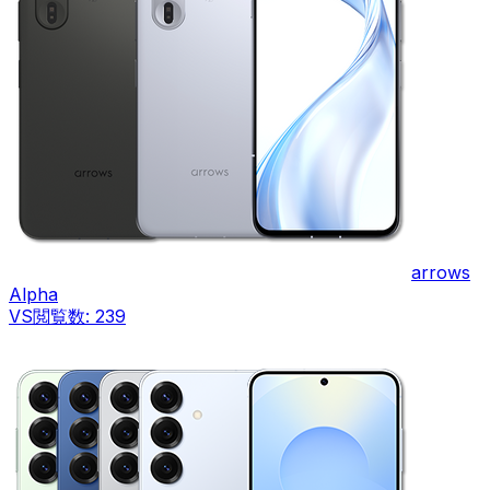
arrows
Alpha
VS
閲覧数:
239