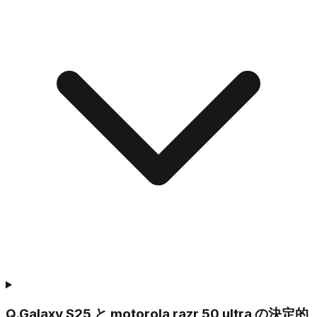
Q.
Galaxy S25 と motorola razr 50 ultra の決定的