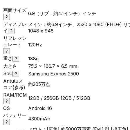
画面サイズ
6.9（サブ：約4.1インチ）インチ
?
ディスプレ
メイン：約6.9インチ、2520 x 1080 (FHD+)
イ
1048 x 948
?
リフレッシ
ュレート
120Hz
?
重さ
188g
?
大きさ
75.2 x 166.7 x 6.5 mm
SoC
Samsung Exynos 2500
?
Antutuス
約205万点
コア(参考)
RAM/ROM
12GB / 256GB 12GB / 512GB
?
OS
Android 16
バッテリー
4300mAh
?
アウト：[広角] 約5000万画素 (F値1.8) [超広角] 