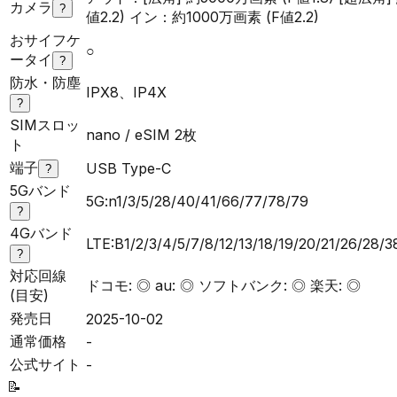
カメラ
?
値2.2) イン：約1000万画素 (F値2.2)
おサイフケ
○
ータイ
?
防水・防塵
IPX8、IP4X
?
SIMスロッ
nano / eSIM 2枚
ト
端子
USB Type-C
?
5Gバンド
5G:n1/3/5/28/40/41/66/77/78/79
?
4Gバンド
LTE:B1/2/3/4/5/7/8/12/13/18/19/20/21/26/28/
?
対応回線
ドコモ: ◎ au: ◎ ソフトバンク: ◎ 楽天: ◎
(目安)
発売日
2025-10-02
通常価格
-
公式サイト
-
📝