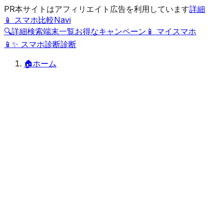
PR
本サイトはアフィリエイト広告を利用しています
詳細
📱 スマホ比較Navi
🔍
詳細検索
端末一覧
お得なキャンペーン
📱 マイスマホ
📱
✨
スマホ診断
診断
🏠
ホーム