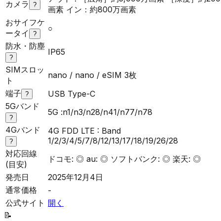
カメラ
?
画素 イン：約800万画素
おサイフケ
○
ータイ
?
防水・防塵
IP65
?
SIMスロッ
nano / nano / eSIM 3枚
ト
端子
USB Type-C
?
5Gバンド
5G :n1/n3/n28/n41/n77/n78
?
4Gバンド
4G FDD LTE : Band
1/2/3/4/5/7/8/12/13/17/18/19/26/28
?
対応回線
ドコモ: ◎ au: ◎ ソフトバンク: ◎ 楽天: ◎
(目安)
発売日
2025年12月4日
通常価格
-
公式サイト
開く
📝