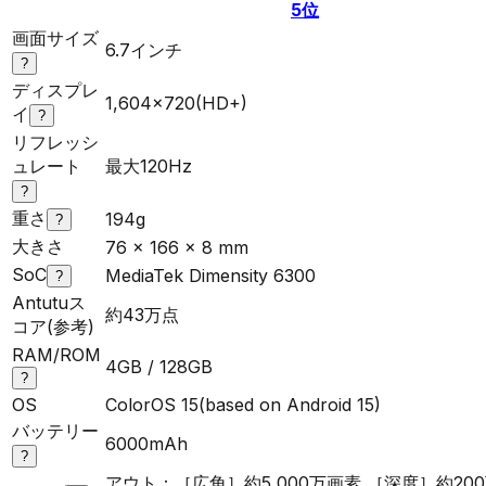
5
位
画面サイズ
6.7インチ
?
ディスプレ
1,604×720(HD+)
イ
?
リフレッシ
ュレート
最大120Hz
?
重さ
194g
?
大きさ
76 x 166 x 8 mm
SoC
MediaTek Dimensity 6300
?
Antutuス
約43万点
コア(参考)
RAM/ROM
4GB / 128GB
?
OS
ColorOS 15(based on Android 15)
バッテリー
6000mAh
?
アウト：［広角］約5,000万画素 ［深度］約20