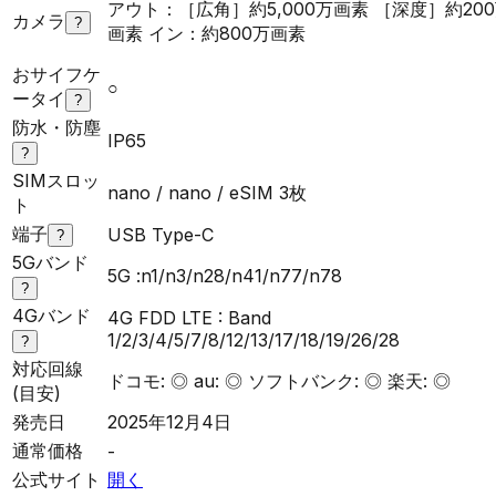
アウト：［広角］約5,000万画素 ［深度］約20
カメラ
?
画素 イン：約800万画素
おサイフケ
○
ータイ
?
防水・防塵
IP65
?
SIMスロッ
nano / nano / eSIM 3枚
ト
端子
USB Type-C
?
5Gバンド
5G :n1/n3/n28/n41/n77/n78
?
4Gバンド
4G FDD LTE : Band
1/2/3/4/5/7/8/12/13/17/18/19/26/28
?
対応回線
ドコモ: ◎ au: ◎ ソフトバンク: ◎ 楽天: ◎
(目安)
発売日
2025年12月4日
通常価格
-
公式サイト
開く