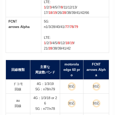
LTE:
1
/2/
3
/4/5/7/
8
/11/12/13/
17/
18
/
19
/26/
28
/38/39/41/42/66
FCN
T
5G:
arrows Alpha
n1/3/28/40/41/
77
/
78
/
79
LTE:
1
/2/
3
/4/5/
8
/12/
18
/
19
/
21/
28
/38/39/41/42
motorola
FCNT
主要な
回線種類
edge 60 pr
arrows Alph
周波数バンド
o
a
ドコモ
4G：1/3/19
対応
対応
回線
5G：n78/n79
4G：1/3/18 or 2
au
6
対応
対応
回線
5G：n77/n78