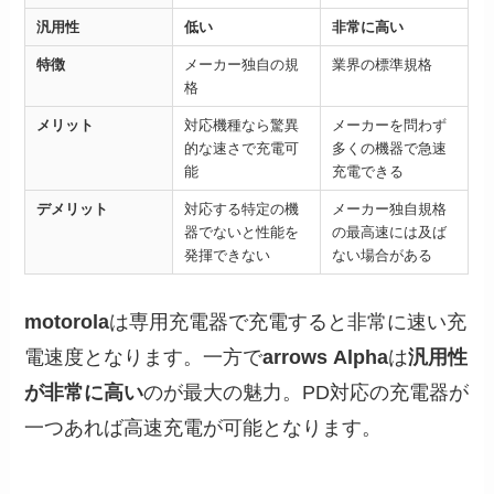
汎用性
低い
非常に高い
特徴
メーカー独自の規
業界の標準規格
格
メリット
対応機種なら驚異
メーカーを問わず
的な速さで充電可
多くの機器で急速
能
充電できる
デメリット
対応する特定の機
メーカー独自規格
器でないと性能を
の最高速には及ば
発揮できない
ない場合がある
motorola
は専用充電器で充電すると非常に速い充
電速度となります。一方で
arrows
Alpha
は
汎用性
が非常に高い
のが最大の魅力。PD対応の充電器が
一つあれば高速充電が可能となります。