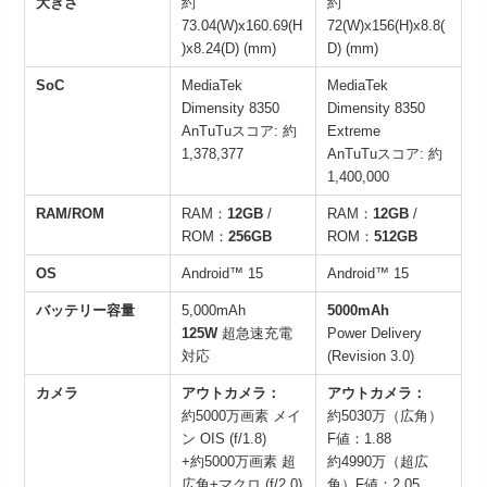
大きさ
約
約
73.04(W)x160.69(H
72(W)x156(H)x8.8(
)x8.24(D) (mm)
D) (mm)
SoC
MediaTek
MediaTek
Dimensity 8350
Dimensity 8350
AnTuTuスコア: 約
Extreme
1,378,377
AnTuTuスコア: 約
1,400,000
RAM/ROM
RAM：
12GB
/
RAM：
12GB
/
ROM：
256GB
ROM：
512GB
OS
Android™ 15
Android™ 15
バッテリー容量
5,000mAh
5000mAh
125W
超急速充電
Power Delivery
対応
(Revision 3.0)
カメラ
アウトカメラ：
アウトカメラ：
約5000万画素 メイ
約5030万（広角）
ン OIS (f/1.8)
F値：1.88
+約5000万画素 超
約4990万（超広
広角+マクロ (f/2.0)
角）F値：2.05