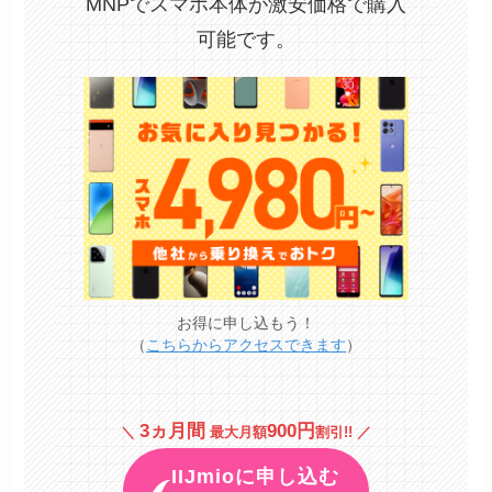
MNPでスマホ本体が激安価格で購入
可能です。
お得に申し込もう！
（
こちらからアクセスできます
）
3ヵ月間
900円
＼
最大月額
割引!! ／
IIJmioに申し込む