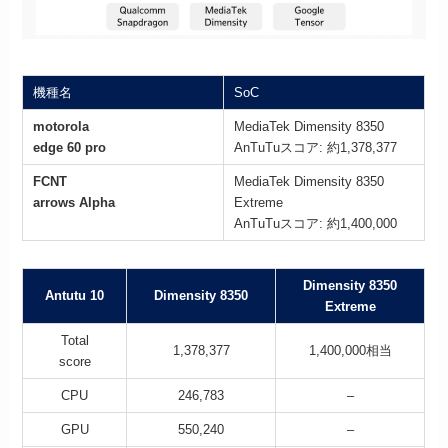
機種名
SoC
motorola
MediaTek Dimensity 8350
edge 60 pro
AnTuTuスコア: 約1,378,377
FCNT
MediaTek Dimensity 8350
arrows Alpha
Extreme
AnTuTuスコア: 約1,400,000
Dimensity 8350
Antutu 10
Dimensity 8350
Extreme
Total
1,378,377
1,400,000相当
score
CPU
246,783
–
GPU
550,240
–