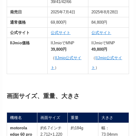
39/41/42/66
発売日
2025年7月4日
2025年8月28日
通常価格
69,800円
84,800円
公式サイト
公式サイト
公式サイト
IIJmio価格
IIJmioでMNP
IIJmioでMNP
39,800円
49,800円
（
IIJmio公式サイ
（
IIJmio公式サイ
ト
）
ト
）
画面サイズ、重量、大きさ
機種名
画面サイズ
重量
大きさ
motorola
約6.7インチ
約184g
幅：
edge 60 pro
2,712×1,220
73.04mm