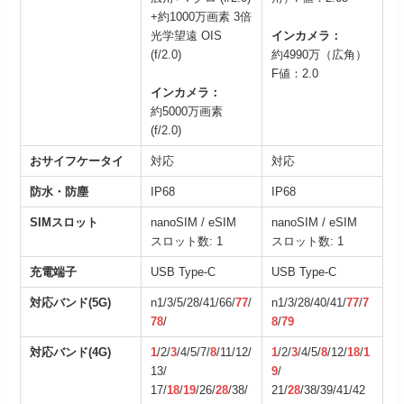
+約1000万画素 3倍
光学望遠 OIS
インカメラ：
(f/2.0)
約4990万（広角）
F値：2.0
インカメラ：
約5000万画素
(f/2.0)
おサイフケータイ
対応
対応
防水・防塵
IP68
IP68
SIMスロット
nanoSIM / eSIM
nanoSIM / eSIM
スロット数: 1
スロット数: 1
充電端子
USB Type-C
USB Type-C
対応バンド(5G)
n1/3/5/28/41/66/
77
/
n1/3/28/40/41/
77
/
7
78
/
8
/
79
対応バンド(4G)
1
/2/
3
/4/5/7/
8
/11/12/
1
/2/
3
/4/5/
8
/12/
18
/
1
13/
9
/
17/
18
/
19
/26/
28
/38/
21/
28
/38/39/41/42