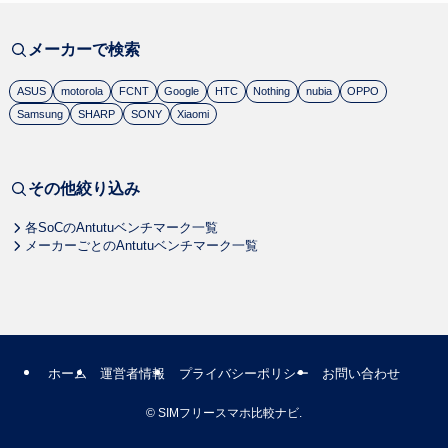
メーカーで検索
ASUS
motorola
FCNT
Google
HTC
Nothing
nubia
OPPO
Samsung
SHARP
SONY
Xiaomi
その他絞り込み
各SoCのAntutuベンチマーク一覧
メーカーごとのAntutuベンチマーク一覧
ホーム
運営者情報
プライバシーポリシー
お問い合わせ
©
SIMフリースマホ比較ナビ.