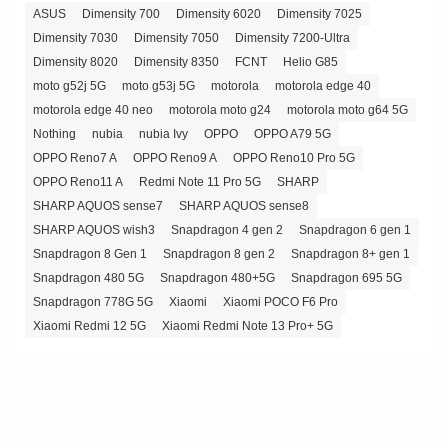
ASUS
Dimensity 700
Dimensity 6020
Dimensity 7025
Dimensity 7030
Dimensity 7050
Dimensity 7200-Ultra
Dimensity 8020
Dimensity 8350
FCNT
Helio G85
moto g52j 5G
moto g53j 5G
motorola
motorola edge 40
motorola edge 40 neo
motorola moto g24
motorola moto g64 5G
Nothing
nubia
nubia Ivy
OPPO
OPPO A79 5G
OPPO Reno7 A
OPPO Reno9 A
OPPO Reno10 Pro 5G
OPPO Reno11 A
Redmi Note 11 Pro 5G
SHARP
SHARP AQUOS sense7
SHARP AQUOS sense8
SHARP AQUOS wish3
Snapdragon 4 gen 2
Snapdragon 6 gen 1
Snapdragon 8 Gen 1
Snapdragon 8 gen 2
Snapdragon 8+ gen 1
Snapdragon 480 5G
Snapdragon 480+5G
Snapdragon 695 5G
Snapdragon 778G 5G
Xiaomi
Xiaomi POCO F6 Pro
Xiaomi Redmi 12 5G
Xiaomi Redmi Note 13 Pro+ 5G