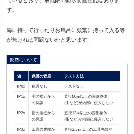
ているとおり、最低限の防水防塵性能はありま
す。
海に持って行ったりお風呂に頻繁に持って入る等
が無ければ問題ないかと思います。
防塵について
値
保護の程度
テスト方法
IP0x
保護なし
テストなし
IP1x
手の接近から
直径50㎜以上の固形物体
の保護
(手など)が内部に侵入しない
IP2x
指の接近から
直径12㎜以上の固形物体
の保護
(指など)が内部に侵入しない
IP3x
工具の先端か
直径2.5㎜以上の工具先端や