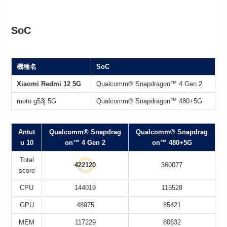
SoC
機種名
SoC
Xiaomi Redmi 12 5G
Qualcomm® Snapdragon™ 4 Gen 2
moto g53j 5G
Qualcomm® Snapdragon™ 480+5G
Antut
Qualcomm® Snapdrag
Qualcomm® Snapdrag
u 10
on™ 4 Gen 2
on™ 480+5G
Total
422120
360077
score
CPU
144019
115528
GPU
48975
85421
MEM
117229
80632