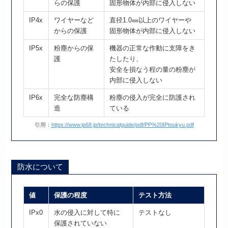
らの保護
固形物体が内部に侵入しない
IP4x
ワイヤーなど
直径1.0㎜以上のワイヤーや
からの保護
固形物体が内部に侵入しない
IP5x
粉塵からの保
機器の正常な作動に支障をき
護
たしたり、
安全を損なう程の量の粉塵が
内部に侵入しない
IP6x
完全な防塵構
粉塵の侵入が完全に防護され
造
ている
引用：
https://www.ip68.jp/technicalguide/pdf/PP%20IPtoukyu.pdf
防水について
値
保護の程度
テスト方法
IPx0
水の侵入に対して特に
テストなし
保護されていない