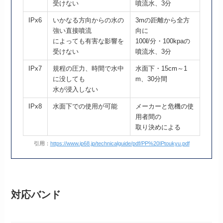
受けない
噴流水、3分
IPx6
いかなる方向からの水の
3mの距離から全方
強い直接噴流
向に
によっても有害な影響を
100ℓ/分・100kpaの
受けない
噴流水、3分
IPx7
規程の圧力、時間で水中
水面下・15cm～1
に没しても
m、30分間
水が浸入しない
IPx8
水面下での使用が可能
メーカーと危機の使
用者間の
取り決めによる
引用：
https://www.ip68.jp/technicalguide/pdf/PP%20IPtoukyu.pdf
対応バンド