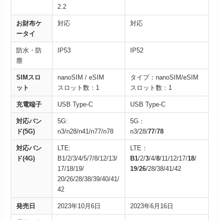
2.2
お財布ケ
対応
対応
ータイ
防水・防
IP53
IP52
塵
SIMスロ
nanoSIM / eSIM
タイプ：nanoSIM/eSIM
ット
スロット数：1
スロット数：1
充電端子
USB Type-C
USB Type-C
対応バン
5G:
5G：
ド(5G)
n3/n28/n41/n77/n78
n3/28/
77
/
78
対応バン
LTE:
LTE：
ド(4G)
B1/2/3/4/5/7/8/12/13/
B1
/2/
3
/4/
8
/11/12/17/
18
/
17/18/19/
19
/
26
/28/38/41/42
20/26/28/38/39/40/41/
42
発売日
2023年10月6日
2023年6月16日