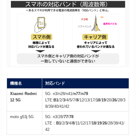
機種名
対応バンド
Xiaomi Redmi
5G: n3/n28/n41/
n77
/
n78
12 5G
LTE:
B1
/2/
3
/4/5/7/
8
/12/13/17/
18
/
19
/20/
26
/28/3
8/39/40/41/42
moto g53j 5G
5G: n3/28/
77
/
78
LTE：
B1
/2/
3
/4/
8
/11/12/17/
18
/
19
/
26
/28/38/41/
42