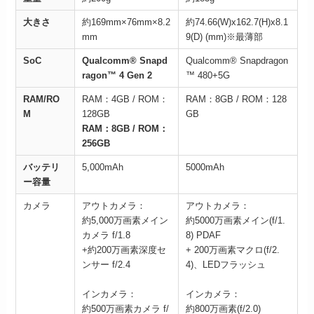
大きさ
約169mm×76mm×8.2
約74.66(W)x162.7(H)x8.1
mm
9(D) (mm)※最薄部
SoC
Qualcomm® Snapd
Qualcomm® Snapdragon
ragon™ 4 Gen 2
™ 480+5G
RAM/RO
RAM：4GB / ROM：
RAM：8GB / ROM：128
M
128GB
GB
RAM：8GB / ROM：
256GB
バッテリ
5,000mAh
5000mAh
ー容量
カメラ
アウトカメラ：
アウトカメラ：
約5,000万画素メイン
約5000万画素メイン(f/1.
カメラ f/1.8
8) PDAF
+約200万画素深度セ
+ 200万画素マクロ(f/2.
ンサー f/2.4
4)、LEDフラッシュ
インカメラ：
インカメラ：
約500万画素カメラ f/
約800万画素(f/2.0)