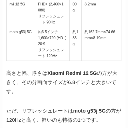
mi 12 5G
FHD+ (2,460×1,
00
8.2mm
080)
g
リフレッシュレ
ート 90Hz
moto g53j 5G
約6.5インチ
約1
約162.7mm×74.66
1,600×720 (HD+)
83
mm×8.19mm
20:9
g
リフレッシュレ
ート 120Hz
高さと幅、厚さは
Xiaomi Redmi 12 5G
の方が大
きく、その分画面サイズが6.8インチと大きいで
す。
ただ、リフレッシュレートは
moto g53j 5G
の方が
120Hzと高く、軽いのも特徴の1つです。