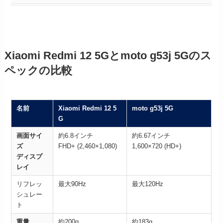
Xiaomi Redmi 12 5Gと
moto g53j 5G
のス
ペックの比較
名前
Xiaomi Redmi 12 5
moto g53j 5G
G
画面サイ
約6.8インチ
約6.67インチ
ズ
FHD+ (2,460×1,080)
1,600×720 (HD+)
ディスプ
レイ
リフレッ
最大90Hz
最大120Hz
シュレー
ト
重量
約200g
約183g