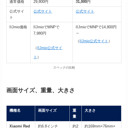
通常価格
29,800円
31,000
円
公式サイ
公式サイト
公式サイト
ト
IIJmio価格
IIJmioでMNPで
IIJmioでMNPで14,800円
～
7,980円
（
IIJmio公式サイト
）
（
IIJmio公式サイ
ト
）
スペックの比較
画面サイズ、重量、大きさ
機種名
画面サイズ
重
大きさ
量
Xiaomi Red
約6.8インチ
約2
約169mm×76mm×