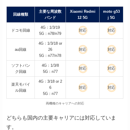
主要な周波数
Xiaomi Redmi
moto g53
回線種類
バンド
12 5G
j 5G
4G：1/3/19
ドコモ回線
対応
対応
5G：n78/n79
4G：1/3/18 or
au回線
26
対応
対応
5G：n77/n78
ソフトバン
4G：1/3/8
対応
対応
ク回線
5G：n77
4G：3/18 or 2
楽天モバイ
6
対応
対応
ル回線
5G：n77
両機種のキャリアへの対応
どちらも国内の主要キャリアには対応していま
す。