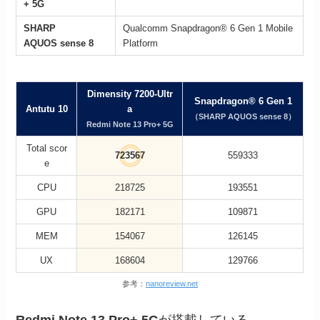
+ 5G
SHARP
Qualcomm Snapdragon® 6 Gen 1 Mobile
AQUOS sense 8
Platform
Dimensity 7200-Ultr
Snapdragon® 6 Gen 1
Antutu 10
a
（SHARP AQUOS sense 8）
Redmi Note 13 Pro+ 5G
Total scor
723567
559333
e
CPU
218725
193551
GPU
182171
109871
MEM
154067
126145
UX
168604
129766
参考：
nanoreview.net
Redmi Note 13 Pro+ 5G
が搭載している