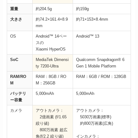
重量
約204.5g
約159g
大きさ
約74.2×161.4×8.9
約71×153×8.4mm
mm
OS
Android™ 14ベー
Android™ 13
スの
Xiaomi HyperOS
SoC
MediaTek Dimensi
Qualcomm Snapdragon® 6
ty 7200-Ultra
Gen 1 Mobile Platform
RAM/RO
RAM：8GB / RO
RAM：6GB / ROM：128GB
M
M：256GB
バッテリ
5,000mAh
5,000mAh
ー容量
カメラ
アウトカメラ：
アウトカメラ：
2億画素 (f/1.65
5030万画素(標準)
絞り値)
約800万画素(広角)
800万画素 超広
角(f/2.2 絞り値)
インカメラ：