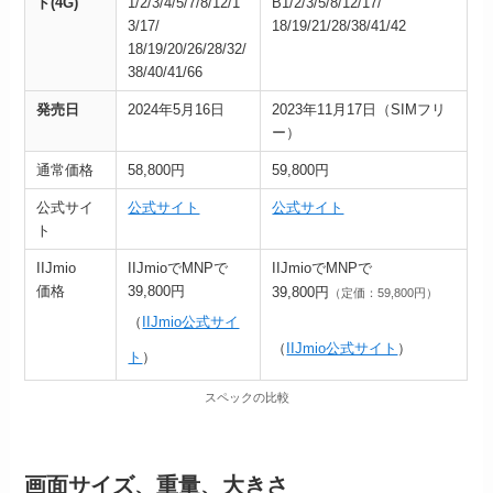
ド(4G)
1/2/3/4/5/7/8/12/1
B1/2/3/5/8/12/17/
3/17/
18/19/21/28/38/41/42
18/19/20/26/28/32/
38/40/41/66
発売日
2024年5月16日
2023年11月17日（SIMフリ
ー）
通常価格
58,800円
59,800円
公式サイ
公式サイト
公式サイト
ト
IIJmio
IIJmioでMNPで
IIJmioでMNPで
価格
39,800円
39,800円
（定価：59,800円）
（
IIJmio公式サイ
（
IIJmio公式サイト
）
ト
）
スペックの比較
画面サイズ、重量、大きさ