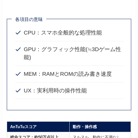
各項目の意味
CPU：スマホ全般的な処理性能
GPU：グラフィック性能(≒3Dゲーム性
能)
MEM：RAMとROMの読み書き速度
UX：実利用時の操作性能
AnTuTuスコア
動作・操作感
総合スコア：約50万点以上
ヌルヌル、動作に不満なし