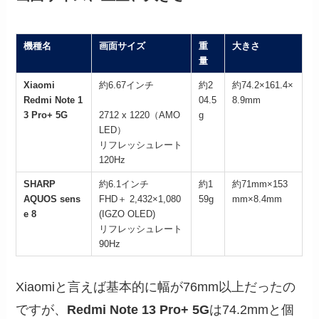
機種名
画面サイズ
重
大きさ
量
Xiaomi
約6.67インチ
約2
約74.2×161.4×
Redmi Note 1
04.5
8.9mm
3 Pro+ 5G
2712 x 1220（AMO
g
LED）
リフレッシュレート
120Hz
SHARP
約6.1インチ
約1
約71mm×153
AQUOS sens
FHD＋ 2,432×1,080
59g
mm×8.4mm
e 8
(IGZO OLED)
リフレッシュレート
90Hz
Xiaomiと言えば基本的に幅が76mm以上だったの
ですが、
Redmi Note 13 Pro+ 5G
は74.2mmと個