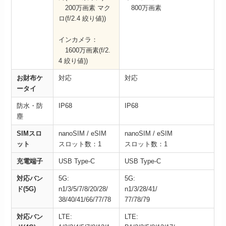
200万画素 マク
800万画素
ロ(f/2.4 絞り値))
インカメラ：
1600万画素(f/2.
4 絞り値))
お財布ケ
対応
対応
ータイ
防水・防
IP68
IP68
塵
SIMスロ
nanoSIM / eSIM
nanoSIM / eSIM
ット
スロット数：1
スロット数：1
充電端子
USB Type-C
USB Type-C
対応バン
5G:
5G:
ド(5G)
n1/3/5/7/8/20/28/
n1/3/28/41/
38/40/41/66/77/78
77/78/79
対応バン
LTE:
LTE: