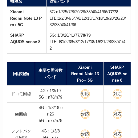
機種名
対応バンド
Xiaomi
5G:n1/3/5/7/8/20/28/38/40/41/66/
77
/
78
Redmi Note 13 P
LTE:
1
/2/
3
/4/5/7/
8
/12/13/17/
18
/
19
/20/26/28/
ro+ 5G
32/38/40/41/66
SHARP
5G: 1/3/28/41/77/
78
/
79
AQUOS sense 8
LTE:
B1
/2/
3
/5/
8
/12/17/
18
/
19
/21/28/38/41/4
2
Xiaomi
SHARP
主要な周波数
回線種類
Redmi Note 13
AQUOS se
バンド
Pro+ 5G
nse 8
4G：1/3/19
ドコモ回線
対応
対応
5G：n78/n79
4G：1/3/18 o
au回線
r 26
対応
対応
5G：n77/n78
ソフトバン
4G：1/3/8
対応
対応
ク回線
5G：n77