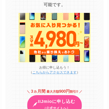
可能です。
お得に申し込もう！
（
こちらからアクセスできます
）
3ヵ月間
900円
＼
最大月額
割引!! ／
IIJmioに申し込む
（公式サイトへ）