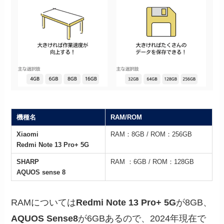
機種名
RAM/ROM
Xiaomi
RAM：8GB / ROM：256GB
Redmi Note 13 Pro+ 5G
SHARP
RAM ：6GB / ROM：128GB
AQUOS sense 8
RAMについては
Redmi Note 13 Pro+ 5G
が8GB、
AQUOS Sense8
が6GBあるので、2024年現在で